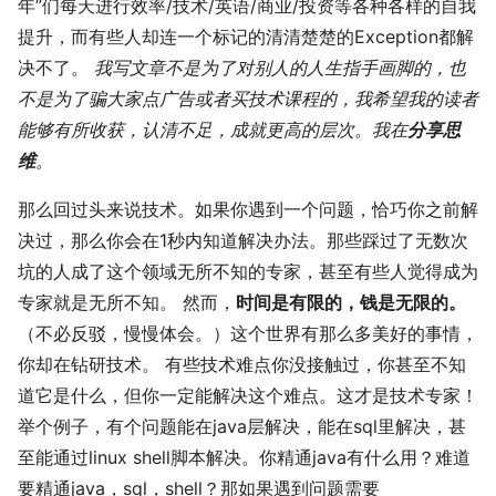
年”们每天进行效率/技术/英语/商业/投资等各种各样的自我
提升，而有些人却连一个标记的清清楚楚的Exception都解
决不了。
我写文章不是为了对别人的人生指手画脚的，也
不是为了骗大家点广告或者买技术课程的，我希望我的读者
能够有所收获，认清不足，成就更高的层次。我在
分享思
维
。
那么回过头来说技术。如果你遇到一个问题，恰巧你之前解
决过，那么你会在1秒内知道解决办法。那些踩过了无数次
坑的人成了这个领域无所不知的专家，甚至有些人觉得成为
专家就是无所不知。 然而，
时间是有限的，钱是无限的。
（不必反驳，慢慢体会。）这个世界有那么多美好的事情，
你却在钻研技术。 有些技术难点你没接触过，你甚至不知
道它是什么，但你一定能解决这个难点。这才是技术专家！
举个例子，有个问题能在java层解决，能在sql里解决，甚
至能通过linux shell脚本解决。你精通java有什么用？难道
要精通java，sql，shell？那如果遇到问题需要