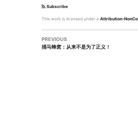
Subscribe
This work is licensed under a
Attribution-NonCo
PREVIOUS
捅马蜂窝：从来不是为了正义！