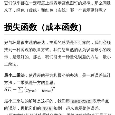
它们似乎都在一定程度上能表示蓝色图钉的规律，那么问题
来了，绿色（虚线）和红色（实线）哪一个表示更好呢？
损失函数（成本函数）
好与坏是很主观的表达，主观的感受是不可靠的，我们必须
找到一种客观的度量方式。我们想当然的认为误差最小的表
示，是最好的。那么，我们引出一种量化误差的方法—最小
二乘法。
最小二乘法
：使误差的平方和最小的办法，是一种误差统计
方法，二乘就是平方的意思。
S
E
=
∑
(
y
p
r
e
d
−
y
t
r
u
e
)
2
2
=
(
−
)
∑
S
E
y
y
t
r
u
e
p
r
e
d
最小二乘法的解释是这样的，我们用
表示单点
预测值-实际值
的误差，再把它们的
加到一起来表示整体误差。
平方和