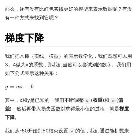
那么，还有没有比红色实线更好的模型来表示数据呢？有没
有一种方式来找到它呢？
梯度下降
我们把木棒（实线、模型）的表示数学化，我们既然可以用
3、4做为x的系数，那我们当然可以尝试别的数字。我们用
如下公式表示这种关系：
y
=
w
x
+
b
=
+
y
w
x
b
其中，x和y是已知的，我们不断调整
(
权重
)和
(
偏
w
b
差
)，然后再带入损失函数以求得最小值的过程，就是
梯度
下降
。
我们从-50开始到50结束设置
的值，我们通过随机数来
w