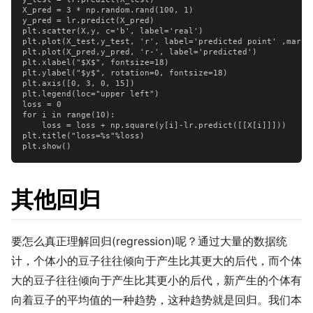
X_pred = 3 * np.random.rand(100, 1)

y_pred = lr.predict(X_pred)

plt.scatter(X,y, c='b', label='real')

plt.plot(X_test,y_test, 'r', label='predicted point' ,marker
plt.plot(X_pred,y_pred, 'r-', label='predicted')

plt.xlabel("$X$", fontsize=18)

plt.ylabel("$y$", rotation=0, fontsize=18)

plt.axis([0, 3, 0, 15])

plt.legend(loc="upper left")

loss = 0

for i in range(10):

    loss = loss + np.square(y[i]-lr.predict([[X[i]]]))

plt.title("loss=%s"%loss)

其他回归
要怎么真正理解回归(regression)呢？通过大量的数据统
计，个体小的豆子往往倾向于产生比其更大的后代，而个体
大的豆子往往倾向于产生比其更小的后代，新产生的个体有
向着豆子的平均值的一种趋势，这种趋势就是回归。我们本