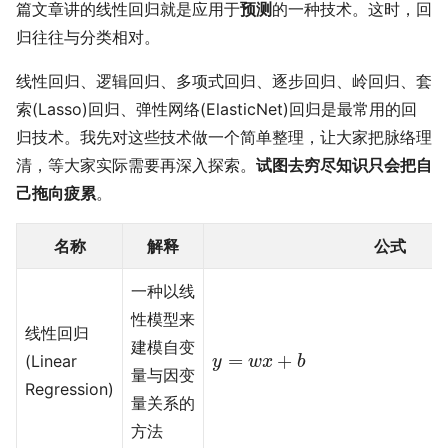
篇文章讲的线性回归就是应用于
预测
的一种技术。这时，回
归往往与分类相对。
线性回归、逻辑回归、多项式回归、逐步回归、岭回归、套
索(Lasso)回归、弹性网络(ElasticNet)回归是最常用的回
归技术。我先对这些技术做一个简单整理，让大家把脉络理
清，等大家实际需要再深入探索。
试图去穷尽知识只会把自
己拖向疲累
。
名称
解释
公式
一种以线
性模型来
线性回归
建模自变
y
=
w
x
+
b
=
+
(Linear
y
w
x
b
量与因变
Regression)
量关系的
方法