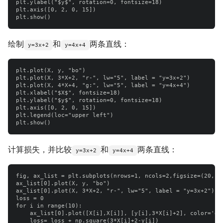
plt.ylabel("$y$", rotation=0, fontsize=18)

plt.axis([0, 2, 0, 15])

绘制
和
两条直线：
y=3x+2
y=4x+4
plt.plot(X, y, "bo")

plt.plot(X, 3*X+2, "r-", lw="5", label = "y=3x+2")

plt.plot(X, 4*X+4, "g:", lw="5", label = "y=4x+4")

plt.xlabel("$X$", fontsize=18)

plt.ylabel("$y$", rotation=0, fontsize=18)

plt.axis([0, 2, 0, 15])

plt.legend(loc="upper left")

计算损失，并比较
和
两条直线：
y=3x+2
y=4x+4
fig, ax_list = plt.subplots(nrows=1, ncols=2,figsize=(20,10)
ax_list[0].plot(X, y, "bo")

ax_list[0].plot(X, 3*X+2, "r-", lw="5", label = "y=3x+2")

loss = 0

for i in range(10):

    ax_list[0].plot([X[i],X[i]], [y[i],3*X[i]+2], color='gre
    loss= loss + np.square(3*X[i]+2-y[i])
