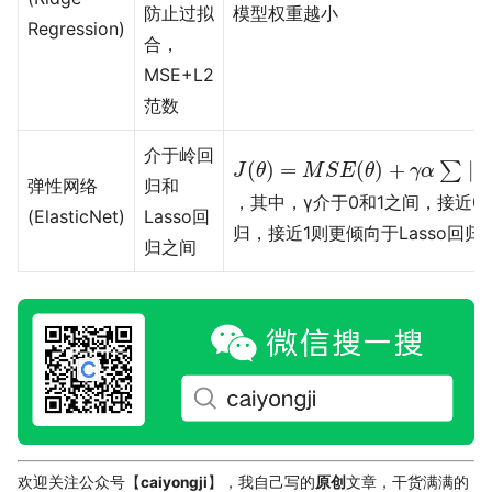
防止过拟
模型权重越小
Regression)
合，
MSE+L2
范数
J
(
θ
)
=
M
S
E
(
θ
)
+
γ
α
∑
∣
θ
∣
+
α
1
介于岭回
(
)
=
(
)
+
∣
∑
J
θ
M
S
E
θ
γ
α
θ
弹性网络
归和
，其中，γ介于0和1之间，接近
(ElasticNet)
Lasso回
归，接近1则更倾向于Lasso回归
归之间
欢迎关注公众号【
caiyongji
】，我自己写的
原创
文章，干货满满的