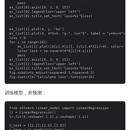
    pass

ax_list[0].axis([0, 2, 0, 15])

ax_list[0].legend(loc="upper left")

ax_list[0].title.set_text('loss=%s'%loss)

ax_list[1].plot(X, y, "bo")

ax_list[1].plot(X, 4*X+4, "g:", lw="5", label = "y=4x+4")

loss = 0

for i in range(10):

    ax_list[1].plot([X[i],X[i]], [y[i],4*X[i]+4], color='gre
    loss= loss + np.square(4*X[i]+4-y[i])

    pass

ax_list[1].axis([0, 2, 0, 15])

ax_list[1].legend(loc="upper left")

ax_list[1].title.set_text('loss=%s'%loss)

fig.subplots_adjust(wspace=0.1,hspace=0.5)

训练模型，并预测：
from sklearn.linear_model import LinearRegression

lr = LinearRegression()

lr.fit(X.reshape(-1,1),y.reshape(-1,1))

X_test = [[2.2],[2.6],[2.8]]

y_test = lr.predict(X_test)
