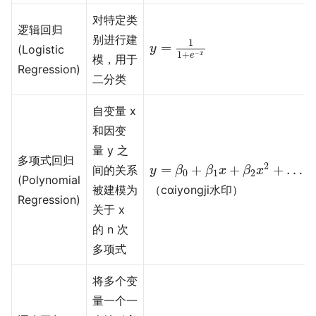
对特定类
逻辑回归
y
=
1
1
+
e
−
x
别进行建
1
=
(Logistic
y
−
1
+
x
e
模，用于
Regression)
二分类
自变量 x
和因变
量 y 之
多项式回归
y
=
β
0
+
β
1
x
+
β
2
x
2
+
…
+
β
m
x
2
=
+
+
+
…
间的关系
y
β
β
x
β
x
0
1
2
(Polynomial
被建模为
（cαiyongji水印）
Regression)
关于 x
的 n 次
多项式
将多个变
量一个一