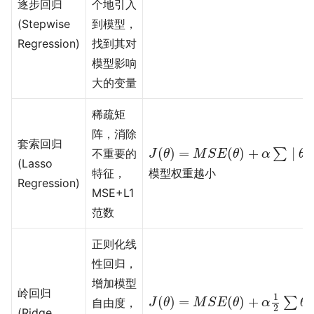
逐步回归
个地引入
(Stepwise
到模型，
Regression)
找到其对
模型影响
大的变量
稀疏矩
阵，消除
套索回归
J
(
θ
)
=
M
S
E
(
θ
)
+
α
∑
∣
θ
∣
(
)
=
(
)
+
∣
∣
∑
不重要的
J
θ
M
S
E
θ
α
θ
(Lasso
特征，
模型权重越小
Regression)
MSE+L1
范数
正则化线
性回归，
增加模型
J
(
θ
)
=
M
S
E
(
θ
)
+
α
1
2
∑
θ
2
岭回归
1
2
(
)
=
(
)
+
∑
自由度，
J
θ
M
S
E
θ
α
θ
2
(Ridge