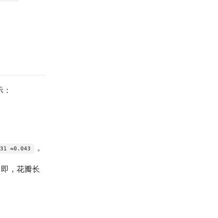
示：
。
431 ≈0.043
]（即，花瓣长