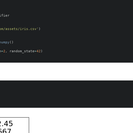
ifier
om/assets/iris.csv
'
)
numpy
()
h
=
2
,
random_state
=
42
)