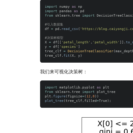
import
numpy
as
np
import
pandas
as
pd
from
sklearn.tree
import
DecisionTreeClass
df
=
pd
.
read_csv
(
'
https://blog.caiyongji.c
X
=
df
[[
'
petal_length
'
,
'
petal_width
'
]].
to_
y
=
df
[
'
species
'
]
tree_clf
=
DecisionTreeClassifier
(
max_dept
tree_clf
.
fit
(
X
,
y
)
我们来可视化决策树：
import
matplotlib.pyplot
as
plt
from
sklearn.tree
import
plot_tree
plt
.
figure
(
figsize
=
(
12
,
8
))
plot_tree
(
tree_clf
,
filled
=
True
);