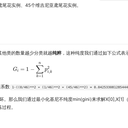
鸢尾花实例、45个维吉尼亚鸢尾花实例。
其他类的数量越少分类就越
纯粹
，这种纯度我们通过如下公式表
G
i
=
1
−
∑
k
=
1
n
p
i
,
k
2
n
∑
2
=
1
−
G
p
i
,
i
k
=
1
k
i系数
1-((0/46)**2 + (1/46)**2 + (45/46)**2) = 0.04253308128544
。那么我们通过最小化基尼不纯度min(gini)来求解X[0],X[1
练过程。