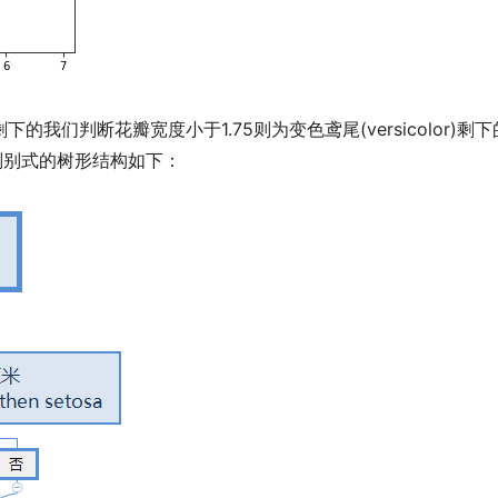
，剩下的我们判断花瓣宽度小于1.75则为变色鸢尾(versicolor)
这种判别式的树形结构如下：